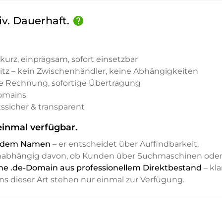
iv. Dauerhaft.
help
kurz, einprägsam, sofort einsetzbar
sitz – kein Zwischenhändler, keine Abhängigkeiten
e Rechnung, sofortige Übertragung
Domains
ssicher & transparent
einmal verfügbar.
it dem Namen
– er entscheidet über Auffindbarkeit,
unabhängig davon, ob Kunden über Suchmaschinen ode
eine .de-Domain aus professionellem Direktbestand
– kla
ns dieser Art stehen nur einmal zur Verfügung.