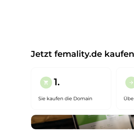
Jetzt femality.de kaufen
1.
shopping_cart
arrow_forward
Sie kaufen die Domain
Übe