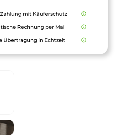
 Zahlung mit Käuferschutz
info_outline
ische Rechnung per Mail
info_outline
e Übertragung in Echtzeit
info_outline
r