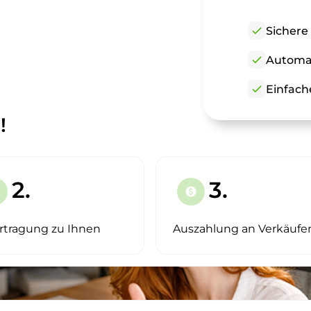
check
Sichere
check
Automat
check
Einfach
!
2.
3.
paid
rtragung zu Ihnen
Auszahlung an Verkäufe